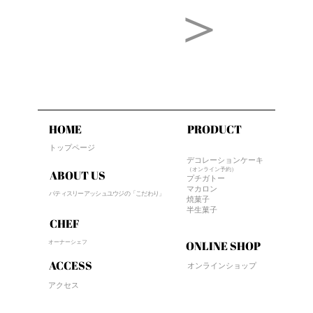
＜
＞
HOME
PRODUCT
トップページ
デコレーションケーキ
（オンライン予約）
ABOUT US
プチガトー
マカロン
パティスリーアッシュユウジの「こだわり」
焼菓子
半生菓子
CHEF
オーナーシェフ
ONLINE SHOP
ACCESS
オンラインショップ
アクセス