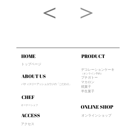
＜
＞
HOME
PRODUCT
トップページ
デコレーションケーキ
（オンライン予約）
ABOUT US
プチガトー
マカロン
パティスリーアッシュユウジの「こだわり」
焼菓子
半生菓子
CHEF
オーナーシェフ
ONLINE SHOP
ACCESS
オンラインショップ
アクセス