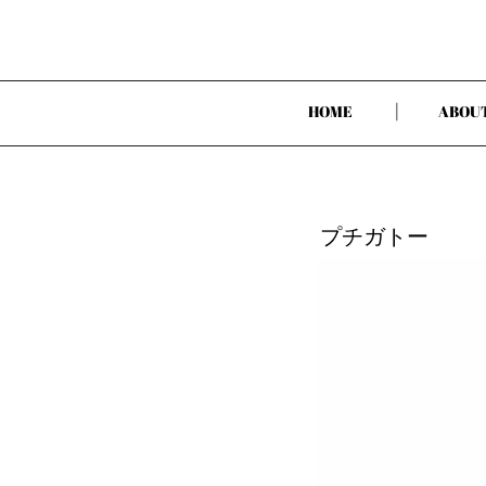
|
HOME
ABOU
プチガトー 