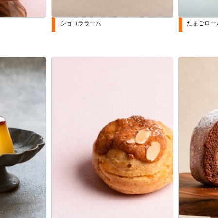
ショコララーム
たまごロー