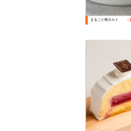
（
まるごと桃タルト